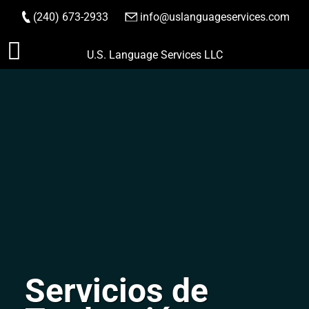
(240) 673-2933
|
info@uslanguageservices.com
HACER PEDIDO
Saltar
U.S. Language Services LLC
al
contenido
Servicios de