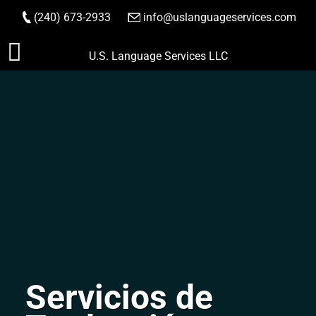
(240) 673-2933
|
info@uslanguageservices.com
HACER PEDIDO
Saltar
U.S. Language Services LLC
al
contenido
Servicios de