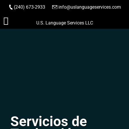
(240) 673-2933
|
info@uslanguageservices.com
HACER PEDIDO
Saltar
U.S. Language Services LLC
al
contenido
Servicios de