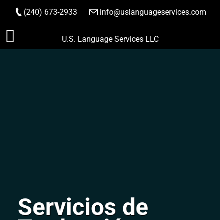
(240) 673-2933
|
info@uslanguageservices.com
HACER PEDIDO
Saltar
U.S. Language Services LLC
al
contenido
Servicios de