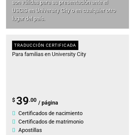
son válidas para su presentación ante el
USCIS en University City o en cualquier otro
lugar del país.
TRADUCCIÓN CERTIFICADA
Para familias en University City
39
$
.00
/ página
Certificados de nacimiento
Certificados de matrimonio
Apostillas