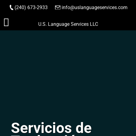
(240) 673-2933
|
info@uslanguageservices.com
HACER PEDIDO
Saltar
U.S. Language Services LLC
al
contenido
Servicios de