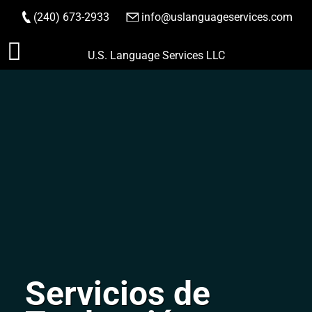
(240) 673-2933
|
info@uslanguageservices.com
HACER PEDIDO
Saltar
U.S. Language Services LLC
al
contenido
Servicios de