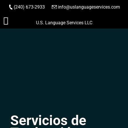
(240) 673-2933
|
info@uslanguageservices.com
HACER PEDIDO
Saltar
U.S. Language Services LLC
al
contenido
Servicios de