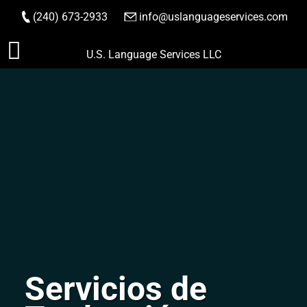
(240) 673-2933
|
info@uslanguageservices.com
HACER PEDIDO
Saltar
U.S. Language Services LLC
al
contenido
Servicios de