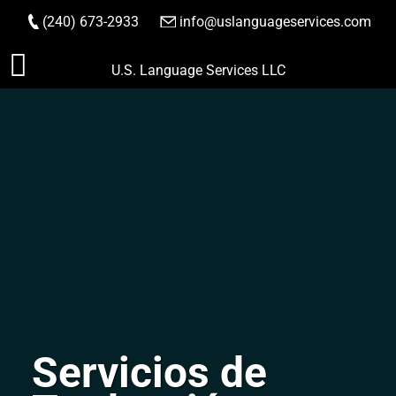
(240) 673-2933
|
info@uslanguageservices.com
HACER PEDIDO
Saltar
U.S. Language Services LLC
al
contenido
Servicios de