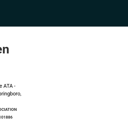
en
OCIATION
101886