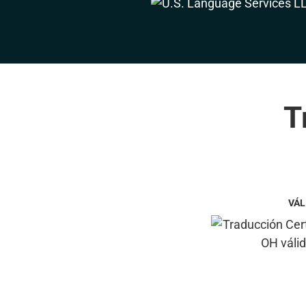
T
VÁL