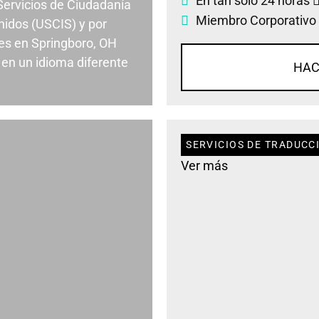
En tan solo 24 horas
 Servicios de Ciudadanía
Miembro Corporativo
nidos (USCIS) y por
es en Springboro, OH
en un idioma diferente
HAC
SERVICIOS DE TRADUCC
Ver más