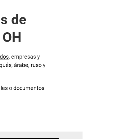
s de
, OH
ados
, empresas y
ugués
,
árabe
,
ruso
y
les
o
documentos