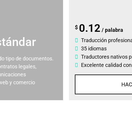
0.12
$
/ palabra
stándar
Traducción profesiona
35 idiomas
Traductores nativos p
odo tipo de documentos.
Excelente calidad con
ontratos legales,
nicaciones
 web y comercio
HAC