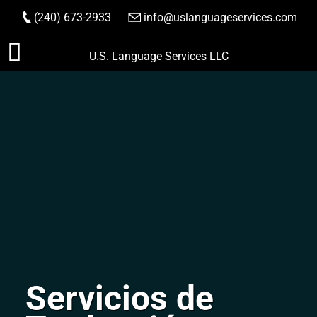
(240) 673-2933
|
info@uslanguageservices.com
HACER PEDIDO
Saltar
U.S. Language Services LLC
al
contenido
Servicios de