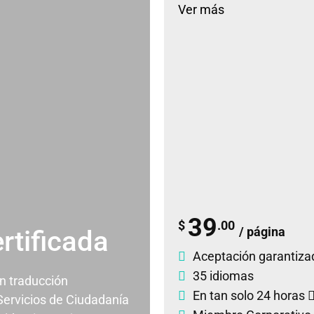
Ver más
39
$
.00
/ página
rtificada
Aceptación garantiza
35 idiomas
un traducción
En tan solo 24 horas
 Servicios de Ciudadanía