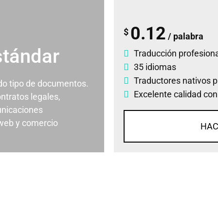
0.12
$
/ palabra
stándar
Traducción profesiona
35 idiomas
Traductores nativos p
odo tipo de documentos.
Excelente calidad con
ontratos legales,
nicaciones
 web y comercio
HAC