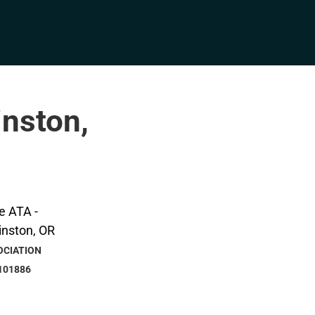
inston,
OCIATION
101886