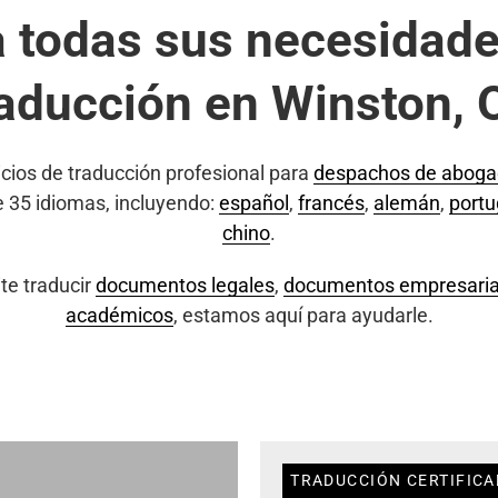
a todas sus necesidade
raducción en Winston, 
cios de traducción profesional para
despachos de abog
e 35 idiomas, incluyendo:
español
,
francés
,
alemán
,
port
chino
.
te traducir
documentos legales
,
documentos empresaria
académicos
, estamos aquí para ayudarle.
TRADUCCIÓN CERTIFICA