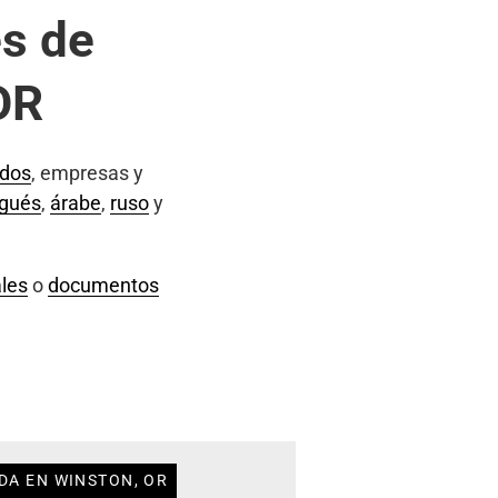
s de
OR
ados
, empresas y
ugués
,
árabe
,
ruso
y
les
o
documentos
DA EN WINSTON, OR