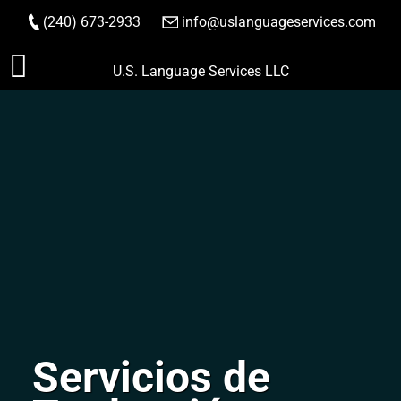
(240) 673-2933
|
info@uslanguageservices.com
HACER PEDIDO
Saltar
U.S. Language Services LLC
al
contenido
Servicios de