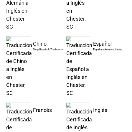
Chino
Español
Simplificado & Tradicional
España y América Latina
Francés
Inglés