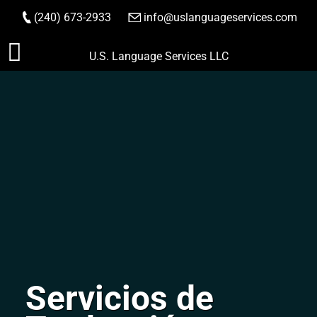
(240) 673-2933
|
info@uslanguageservices.com
HACER PEDIDO
Saltar
U.S. Language Services LLC
al
contenido
Servicios de