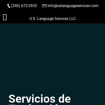
(240) 673-2933
|
info@uslanguageservices.com
HACER PEDIDO
Saltar
U.S. Language Services LLC
al
contenido
Servicios de