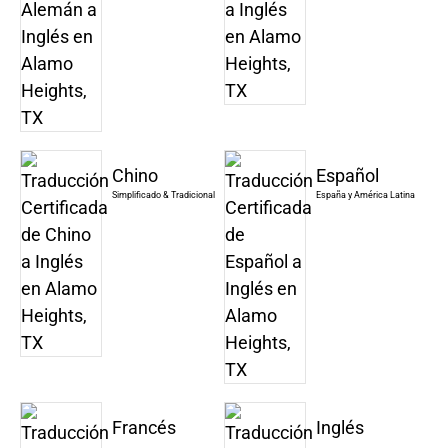
Chino
Español
Simplificado & Tradicional
España y América Latina
Francés
Inglés