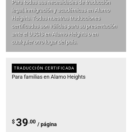
Para todas sus necesidades de
traducción
legal
, inmigración y académicas en Alamo
Heights. Todas nuestras traducciones
certificadas son válidas para su presentación
ante el USCIS en Alamo Heights o en
cualquier otro lugar del país.
TRADUCCIÓN CERTIFICADA
Para familias en Alamo Heights
39
$
.00
/ página