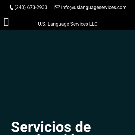
(240) 673-2933
|
info@uslanguageservices.com
HACER PEDIDO
Saltar
U.S. Language Services LLC
al
contenido
Servicios de