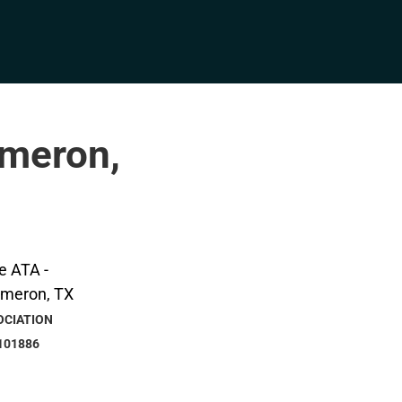
ameron,
OCIATION
101886