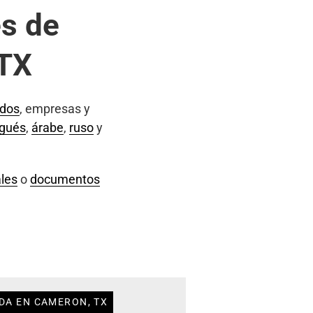
s de
 TX
ados
, empresas y
ugués
,
árabe
,
ruso
y
les
o
documentos
DA EN CAMERON, TX