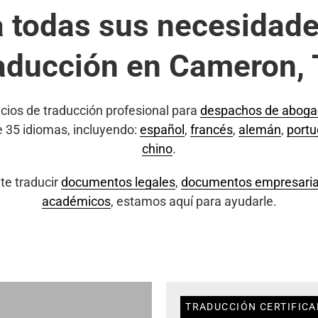
a todas sus necesidade
aducción en Cameron,
cios de traducción profesional para
despachos de abog
e 35 idiomas, incluyendo:
español
,
francés
,
alemán
,
port
chino
.
te traducir
documentos legales
,
documentos empresaria
académicos
, estamos aquí para ayudarle.
TRADUCCIÓN CERTIFICA