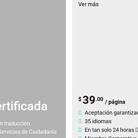
Ver más
39
$
.00
/ página
rtificada
Aceptación garantiza
35 idiomas
un traducción
En tan solo 24 horas
 Servicios de Ciudadanía