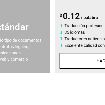
0.12
$
/ palabra
stándar
Traducción profesiona
35 idiomas
Traductores nativos p
odo tipo de documentos.
Excelente calidad con
ontratos legales,
nicaciones
 web y comercio
HAC