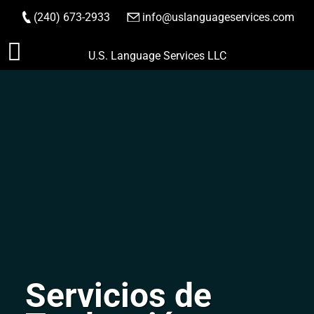
(240) 673-2933
|
info@uslanguageservices.com
HACER PEDIDO
Saltar
U.S. Language Services LLC
al
contenido
Servicios de