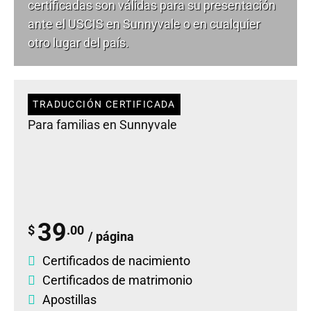
certificadas son válidas para su presentación
ante el USCIS en Sunnyvale o en cualquier
otro lugar del país.
TRADUCCIÓN CERTIFICADA
Para familias en Sunnyvale
39
$
.00
/ página
Certificados de nacimiento
Certificados de matrimonio
Apostillas