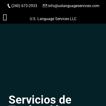
(240) 673-2933
|
info@uslanguageservices.com
HACER PEDIDO
Saltar
U.S. Language Services LLC
al
contenido
Servicios de