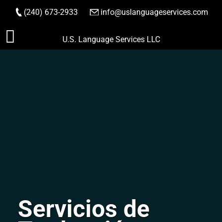
(240) 673-2933
|
info@uslanguageservices.com
HACER PEDIDO
Saltar
U.S. Language Services LLC
al
contenido
Servicios de