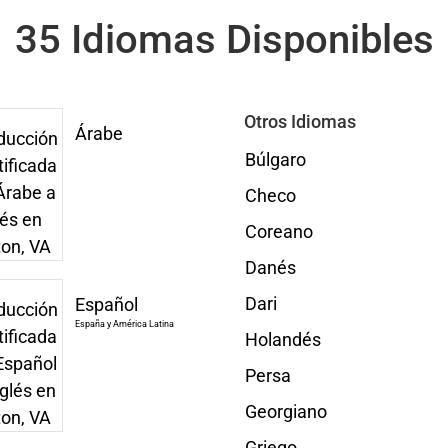
35 Idiomas Disponibles
Otros Idiomas
Árabe
Búlgaro
Checo
Coreano
Danés
Dari
Español
España y América Latina
Holandés
Persa
Georgiano
Griego