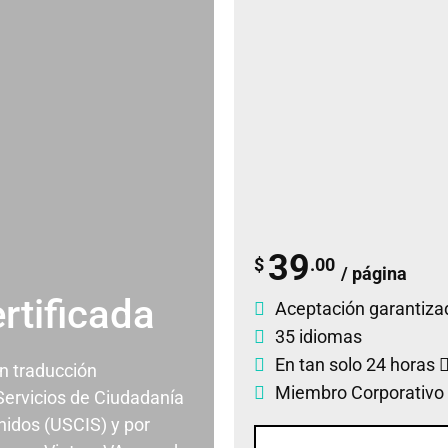
39
$
.00
/ página
rtificada
Aceptación garantiza
35 idiomas
En tan solo 24 horas
un traducción
Miembro Corporativo
 Servicios de Ciudadanía
nidos (USCIS) y por