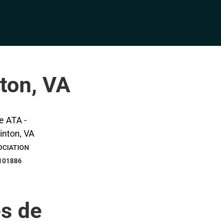
nton, VA
OCIATION
101886
s de