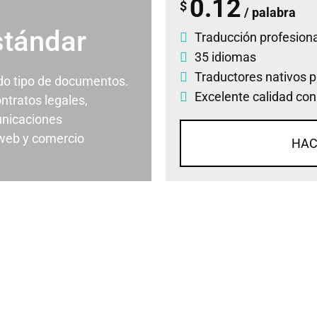
0.12
$
/ palabra
stándar
Traducción profesiona
35 idiomas
Traductores nativos p
odo tipo de documentos.
Excelente calidad con
ontratos legales,
nicaciones
 web y comercio
HAC