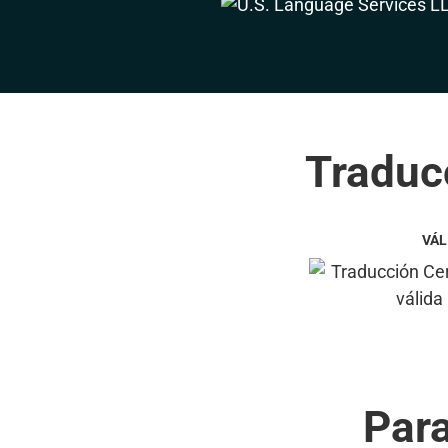
Traducc
VÁL
Par