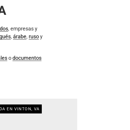
VA
ados
, empresas y
ugués
,
árabe
,
ruso
y
les
o
documentos
DA EN VINTON, VA