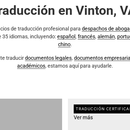
raducción en Vinton, 
cios de traducción profesional para
despachos de abog
e 35 idiomas, incluyendo:
español
,
francés
,
alemán
,
port
chino
.
te traducir
documentos legales
,
documentos empresaria
académicos
, estamos aquí para ayudarle.
TRADUCCIÓN CERTIFICA
Ver más