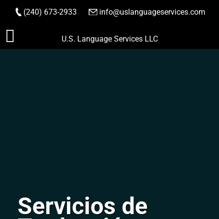
(240) 673-2933
|
info@uslanguageservices.com
HACER PEDIDO
Saltar
U.S. Language Services LLC
al
contenido
Servicios de