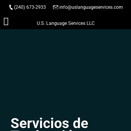
(240) 673-2933
|
info@uslanguageservices.com
HACER PEDIDO
Saltar
U.S. Language Services LLC
al
contenido
Servicios de