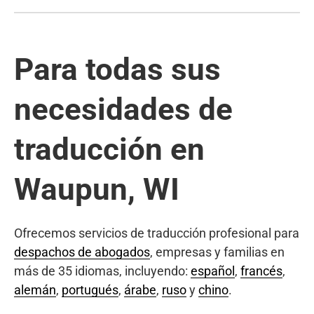
Para todas sus
necesidades de
traducción en
Waupun, WI
Ofrecemos servicios de traducción profesional para
despachos de abogados
, empresas y familias en
más de 35 idiomas, incluyendo:
español
,
francés
,
alemán
,
portugués
,
árabe
,
ruso
y
chino
.