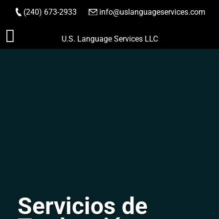
(240) 673-2933
|
info@uslanguageservices.com
HACER PEDIDO
Saltar
U.S. Language Services LLC
al
contenido
Servicios de