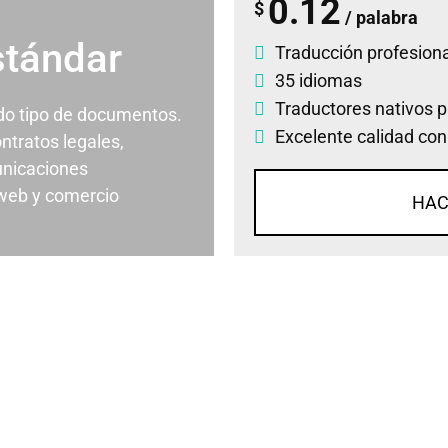
0.12
$
/ palabra
stándar
Traducción profesiona
35 idiomas
Traductores nativos p
odo tipo de documentos.
Excelente calidad con
ontratos legales,
nicaciones
 web y comercio
HAC