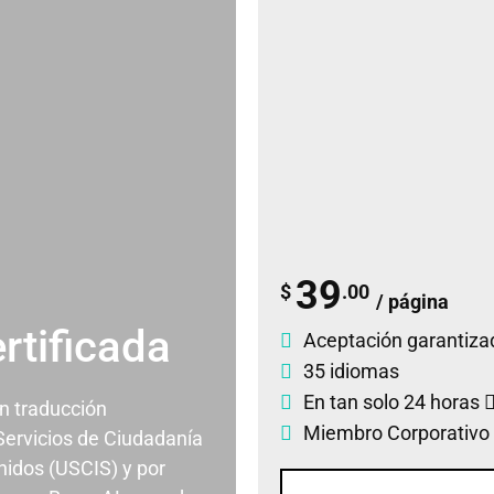
39
$
.00
/ página
rtificada
Aceptación garantiza
35 idiomas
En tan solo 24 horas
un traducción
Miembro Corporativo
 Servicios de Ciudadanía
nidos (USCIS) y por