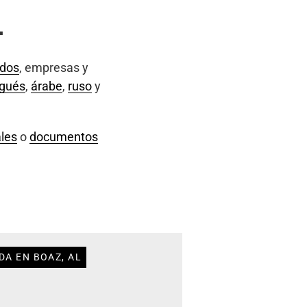
L
ados
, empresas y
ugués
,
árabe
,
ruso
y
les
o
documentos
DA EN BOAZ, AL