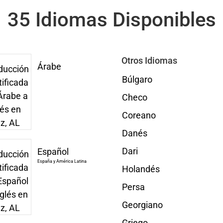
35 Idiomas Disponibles
Otros Idiomas
Árabe
Búlgaro
Checo
Coreano
Danés
Dari
Español
España y América Latina
Holandés
Persa
Georgiano
Griego