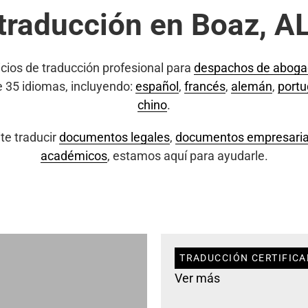
traducción en Boaz, A
cios de traducción profesional para
despachos de abog
e 35 idiomas, incluyendo:
español
,
francés
,
alemán
,
port
chino
.
te traducir
documentos legales
,
documentos empresaria
académicos
, estamos aquí para ayudarle.
TRADUCCIÓN CERTIFICA
Ver más