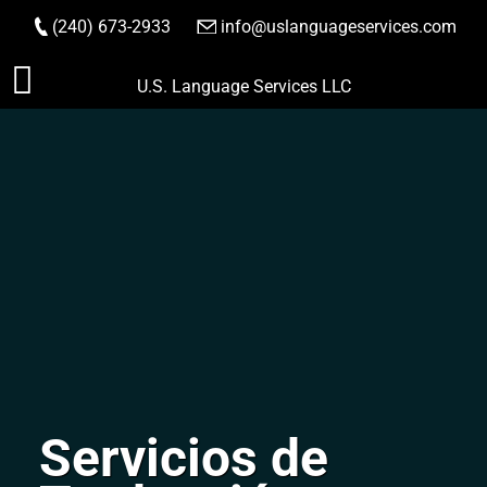
(240) 673-2933
|
info@uslanguageservices.com
HACER PEDIDO
Saltar
U.S. Language Services LLC
al
contenido
Servicios de