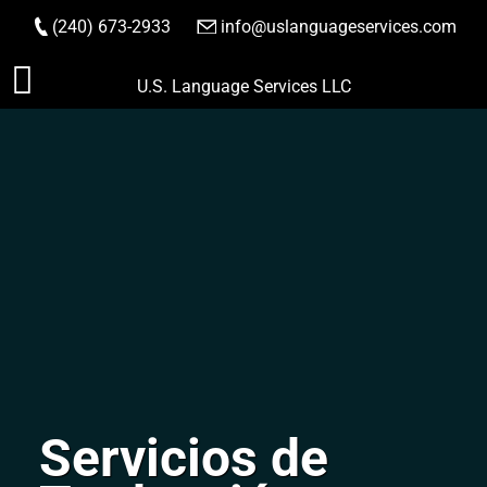
(240) 673-2933
|
info@uslanguageservices.com
HACER PEDIDO
Saltar
U.S. Language Services LLC
al
contenido
Servicios de