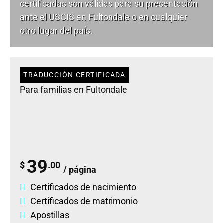
certificadas son válidas para su presentación
ante el USCIS en Fultondale o en cualquier
otro lugar del país.
TRADUCCIÓN CERTIFICADA
Para familias en Fultondale
39
$
.00
/ página
Certificados de nacimiento
Certificados de matrimonio
Apostillas