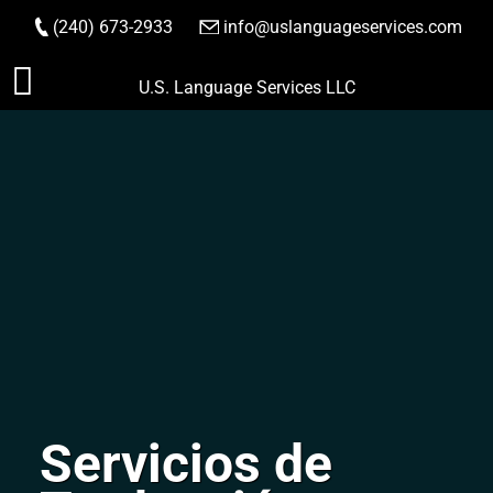
(240) 673-2933
|
info@uslanguageservices.com
HACER PEDIDO
Saltar
U.S. Language Services LLC
al
contenido
Servicios de