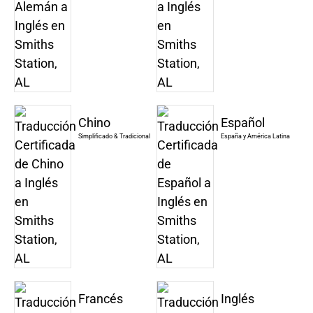
Chino
Español
Simplificado & Tradicional
España y América Latina
Francés
Inglés