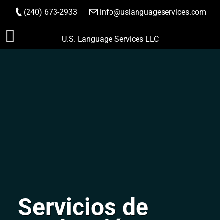
(240) 673-2933
|
info@uslanguageservices.com
HACER PEDIDO
Saltar
U.S. Language Services LLC
al
contenido
Servicios de