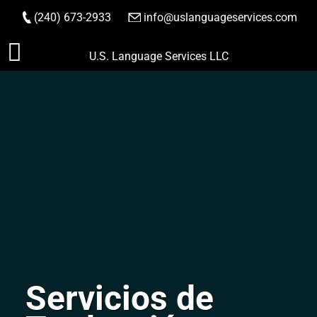
(240) 673-2933
|
info@uslanguageservices.com
HACER PEDIDO
Saltar
U.S. Language Services LLC
al
contenido
Servicios de