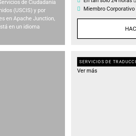
En tan solo 24 horas
 Servicios de Ciudadanía
Miembro Corporativo
nidos (USCIS) y por
es en Apache Junction,
stá en un idioma
HAC
SERVICIOS DE TRADUCC
Ver más