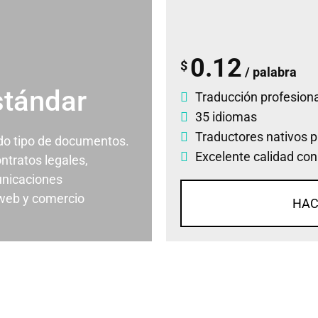
0.12
$
/ palabra
stándar
Traducción profesiona
35 idiomas
Traductores nativos p
odo tipo de documentos.
Excelente calidad con
ontratos legales,
nicaciones
 web y comercio
HAC