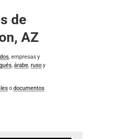
s de
on, AZ
ados
, empresas y
ugués
,
árabe
,
ruso
y
les
o
documentos