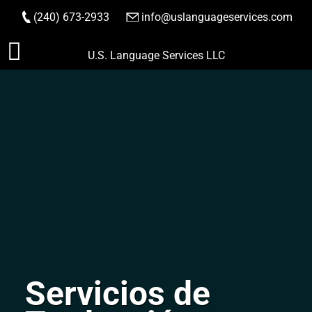
(240) 673-2933
|
info@uslanguageservices.com
HACER PEDIDO
Saltar
U.S. Language Services LLC
al
contenido
Servicios de