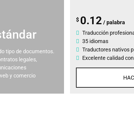
0.12
$
/ palabra
stándar
Traducción profesiona
35 idiomas
Traductores nativos p
odo tipo de documentos.
Excelente calidad con
ontratos legales,
nicaciones
 web y comercio
HAC