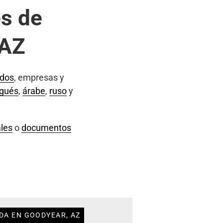
s de
 AZ
ados
, empresas y
ugués
,
árabe
,
ruso
y
les
o
documentos
DA EN GOODYEAR, AZ