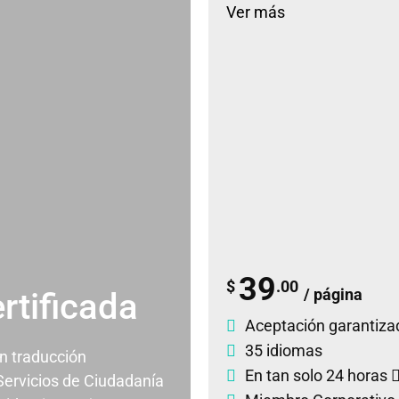
Ver más
39
$
.00
/ página
rtificada
Aceptación garantiza
35 idiomas
un traducción
En tan solo 24 horas
 Servicios de Ciudadanía