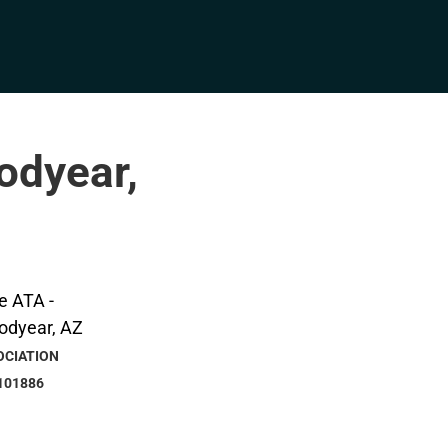
odyear,
OCIATION
101886