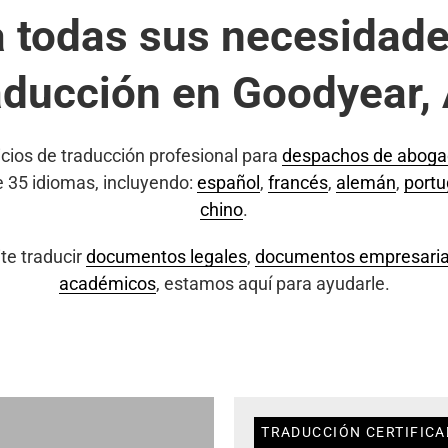
a todas sus necesidade
aducción en Goodyear,
cios de traducción profesional para
despachos de abog
e 35 idiomas, incluyendo:
español
,
francés
,
alemán
,
port
chino
.
te traducir
documentos legales
,
documentos empresaria
académicos
, estamos aquí para ayudarle.
TRADUCCIÓN CERTIFICA