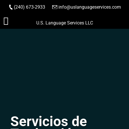
(240) 673-2933
|
info@uslanguageservices.com
HACER PEDIDO
Saltar
U.S. Language Services LLC
al
contenido
Servicios de