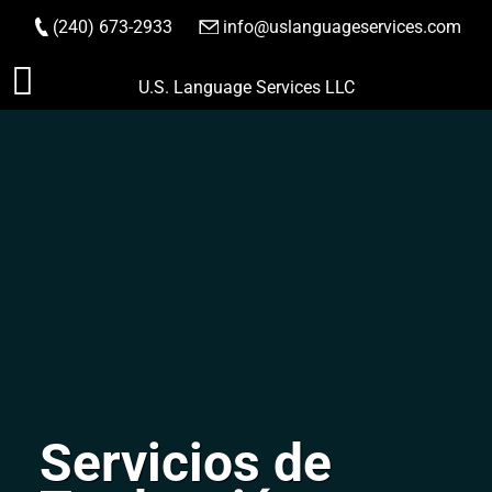
(240) 673-2933
|
info@uslanguageservices.com
HACER PEDIDO
Saltar
U.S. Language Services LLC
al
contenido
Servicios de