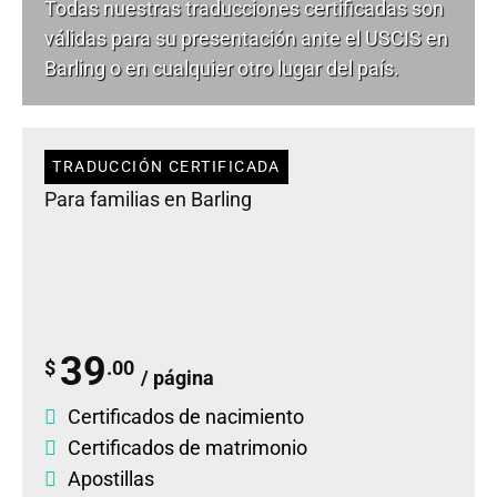
Todas nuestras traducciones certificadas son
válidas para su presentación ante el USCIS en
Barling o en cualquier otro lugar del país.
TRADUCCIÓN CERTIFICADA
Para familias en Barling
39
$
.00
/ página
Certificados de nacimiento
Certificados de matrimonio
Apostillas