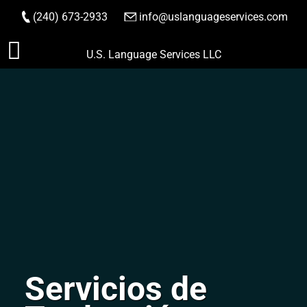
(240) 673-2933
|
info@uslanguageservices.com
HACER PEDIDO
Saltar
U.S. Language Services LLC
al
contenido
Servicios de