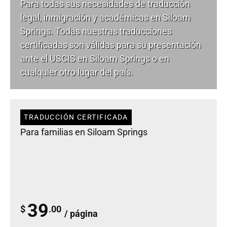
Para todas sus necesidades de
traducción
legal
, inmigración y académicas en Siloam
Springs. Todas nuestras traducciones
certificadas son válidas para su presentación
ante el USCIS en Siloam Springs o en
cualquier otro lugar del país.
TRADUCCIÓN CERTIFICADA
Para familias en Siloam Springs
39
$
.00
/ página