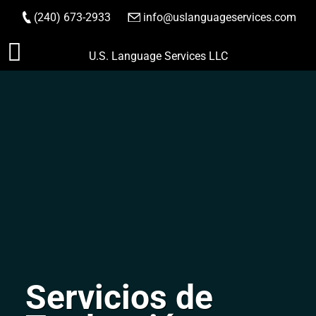
(240) 673-2933
|
info@uslanguageservices.com
HACER PEDIDO
Saltar
U.S. Language Services LLC
al
contenido
Servicios de