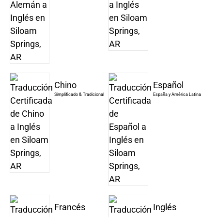
Chino
Español
Simplificado & Tradicional
España y América Latina
Francés
Inglés