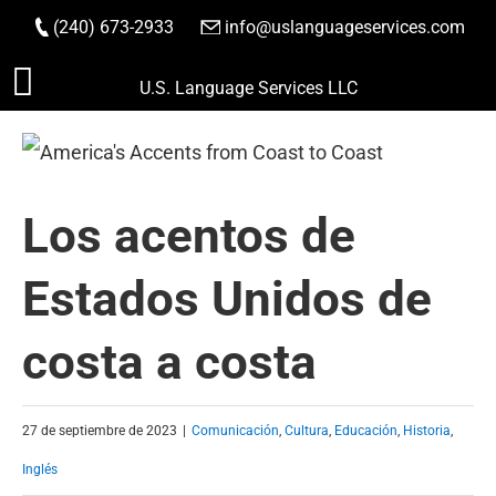
(240) 673-2933
|
info@uslanguageservices.com
HACER PEDIDO
Saltar
U.S. Language Services LLC
al
contenido
Los acentos de
Estados Unidos de
costa a costa
27 de septiembre de 2023
|
Comunicación
,
Cultura
,
Educación
,
Historia
,
Inglés