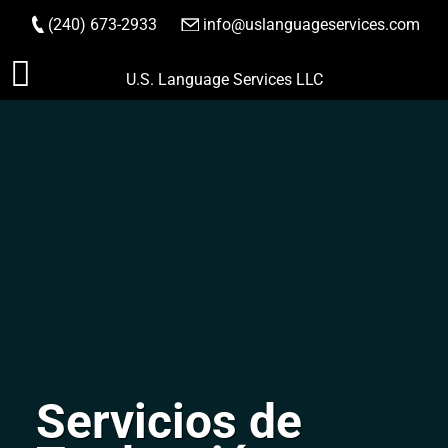
(240) 673-2933
|
info@uslanguageservices.com
HACER PEDIDO
Saltar
U.S. Language Services LLC
al
contenido
Servicios de