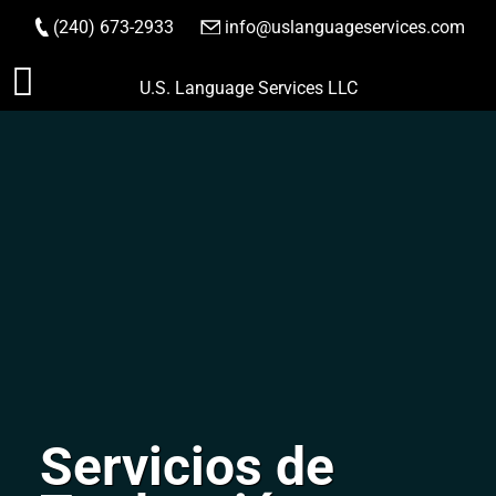
(240) 673-2933
|
info@uslanguageservices.com
HACER PEDIDO
Saltar
U.S. Language Services LLC
al
contenido
Servicios de