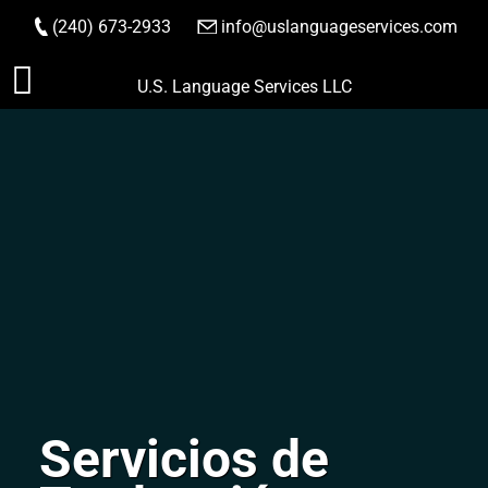
(240) 673-2933
|
info@uslanguageservices.com
HACER PEDIDO
Saltar
U.S. Language Services LLC
al
contenido
Servicios de