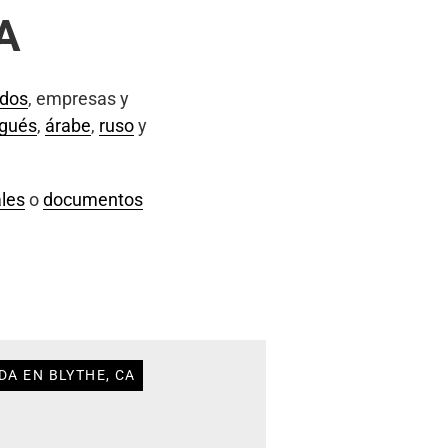
CA
ados
, empresas y
ugués
,
árabe
,
ruso
y
les
o
documentos
DA EN BLYTHE, CA