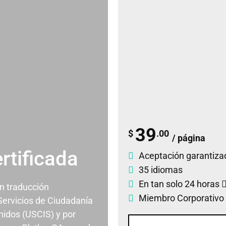
39
$
.00
/ página
rtificada
Aceptación garantiza
35 idiomas
En tan solo 24 horas
un traducción
Miembro Corporativo
 Servicios de Ciudadanía
nidos (USCIS) y por