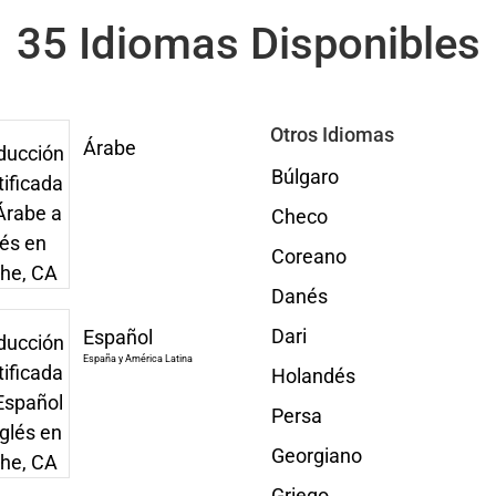
35 Idiomas Disponibles
Otros Idiomas
Árabe
Búlgaro
Checo
Coreano
Danés
Dari
Español
España y América Latina
Holandés
Persa
Georgiano
Griego