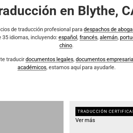
raducción en Blythe, 
cios de traducción profesional para
despachos de abog
e 35 idiomas, incluyendo:
español
,
francés
,
alemán
,
port
chino
.
te traducir
documentos legales
,
documentos empresaria
académicos
, estamos aquí para ayudarle.
TRADUCCIÓN CERTIFICA
Ver más