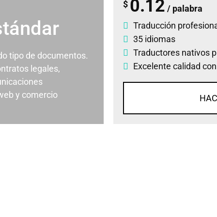
0.12
$
/ palabra
stándar
Traducción profesiona
35 idiomas
Traductores nativos p
odo tipo de documentos.
Excelente calidad con
ontratos legales,
nicaciones
 web y comercio
HAC