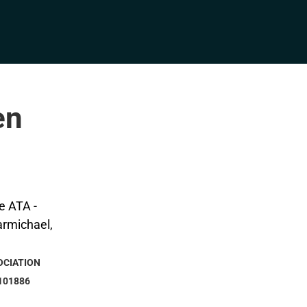
en
OCIATION
101886