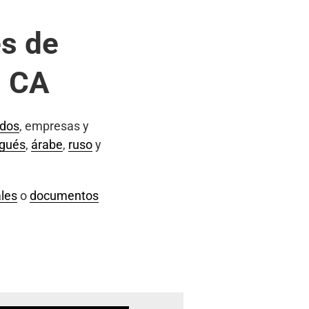
s de
, CA
ados
, empresas y
ugués
,
árabe
,
ruso
y
les
o
documentos