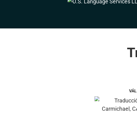
T
VÁL