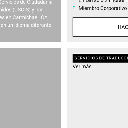
En tan solo 24 horas
 Servicios de Ciudadanía
Miembro Corporativo
nidos (USCIS) y por
es en Carmichael, CA
en un idioma diferente
HAC
SERVICIOS DE TRADUCC
Ver más