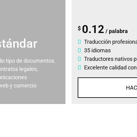
0.12
$
/ palabra
stándar
Traducción profesiona
35 idiomas
Traductores nativos p
odo tipo de documentos.
Excelente calidad con
ontratos legales,
nicaciones
 web y comercio
HAC