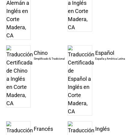
Chino
Español
Simplificado & Tradicional
España y América Latina
Francés
Inglés