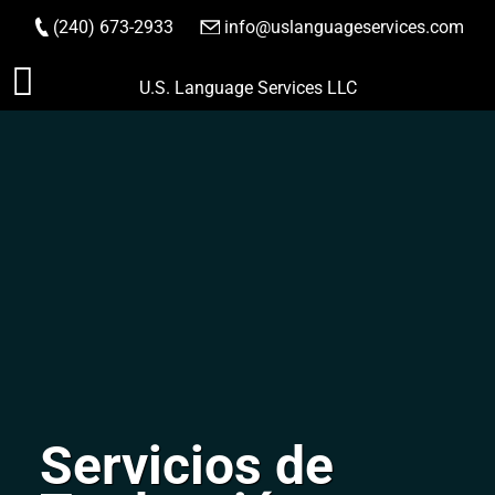
(240) 673-2933
|
info@uslanguageservices.com
HACER PEDIDO
Saltar
U.S. Language Services LLC
al
contenido
Servicios de