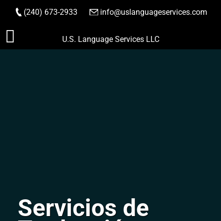
(240) 673-2933
|
info@uslanguageservices.com
HACER PEDIDO
Saltar
U.S. Language Services LLC
al
contenido
Servicios de