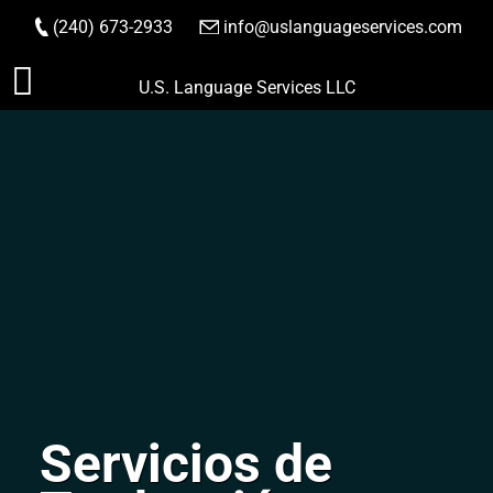
(240) 673-2933
|
info@uslanguageservices.com
HACER PEDIDO
Saltar
U.S. Language Services LLC
al
contenido
Servicios de