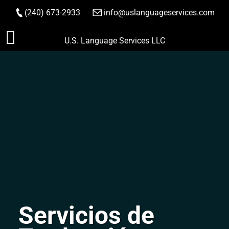
(240) 673-2933
|
info@uslanguageservices.com
HACER PEDIDO
Saltar
U.S. Language Services LLC
al
contenido
Servicios de