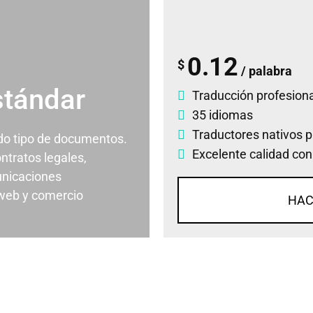
0.12
$
/ palabra
stándar
Traducción profesiona
35 idiomas
Traductores nativos p
odo tipo de documentos.
Excelente calidad con
ontratos legales,
nicaciones
 web y comercio
HAC