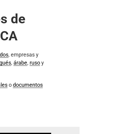
s de
 CA
ados
, empresas y
ugués
,
árabe
,
ruso
y
les
o
documentos