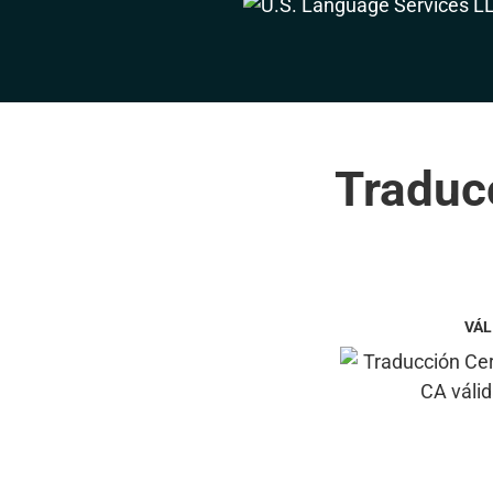
Traducc
VÁL