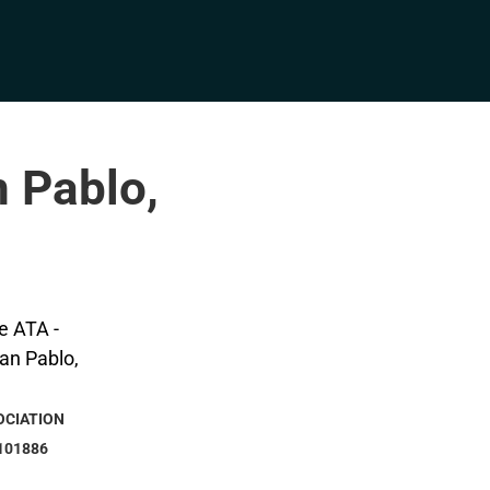
n Pablo,
OCIATION
101886