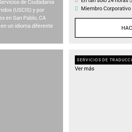
En tan solo 24 horas
 Servicios de Ciudadanía
Miembro Corporativo
nidos (USCIS) y por
es en San Pablo, CA
en un idioma diferente
HAC
SERVICIOS DE TRADUCC
Ver más