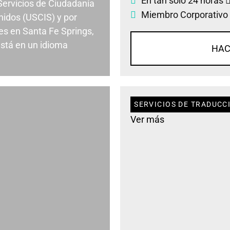
En tan solo 24 horas
 Servicios de Ciudadanía
Miembro Corporativo
nidos (USCIS) y por
s en Santa Fe Springs,
stá en un idioma
HAC
SERVICIOS DE TRADUCCI
Ver más