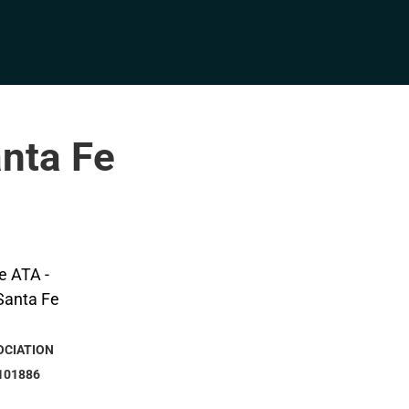
anta Fe
OCIATION
101886