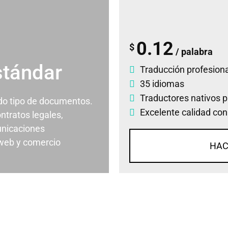
0.12
$
/ palabra
stándar
Traducción profesiona
35 idiomas
Traductores nativos p
odo tipo de documentos.
Excelente calidad con
ontratos legales,
nicaciones
 web y comercio
HAC