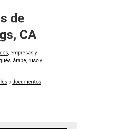
s de
ngs, CA
ados
, empresas y
ugués
,
árabe
,
ruso
y
les
o
documentos