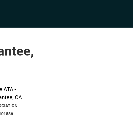
antee,
OCIATION
101886