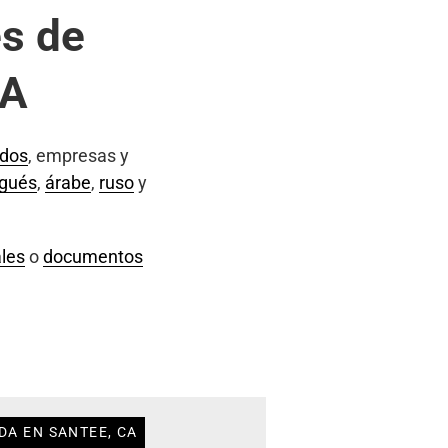
s de
CA
ados
, empresas y
ugués
,
árabe
,
ruso
y
les
o
documentos
DA EN SANTEE, CA