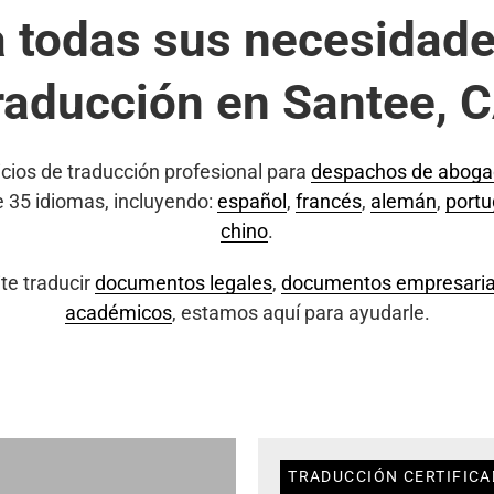
a todas sus necesidade
raducción en Santee, 
cios de traducción profesional para
despachos de abog
e 35 idiomas, incluyendo:
español
,
francés
,
alemán
,
port
chino
.
te traducir
documentos legales
,
documentos empresaria
académicos
, estamos aquí para ayudarle.
TRADUCCIÓN CERTIFICA