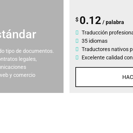
0.12
$
/ palabra
stándar
Traducción profesiona
35 idiomas
Traductores nativos p
odo tipo de documentos.
Excelente calidad con
ontratos legales,
nicaciones
 web y comercio
HAC