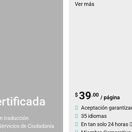
Ver más
39
$
.00
/ página
rtificada
Aceptación garantiza
35 idiomas
un traducción
En tan solo 24 horas
 Servicios de Ciudadanía